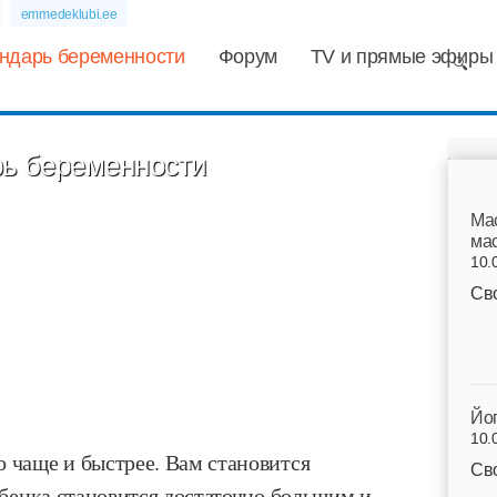
emmedeklubi.ee
ндарь беременности
Форум
TV и прямые эфиры
ь беременности
Mа
мас
10.
Св
Йо
10.
о чаще и быстрее. Вам становится
Св
ребенка становится достаточно большим и