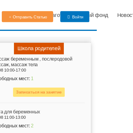
Детский сад
Благотворительный фонд
Новос
Отправить Статью
Войти
Школа родителей
ссаж беременным , послеродовой
саж, массаж тела
08 10:00-17:00
ободных мест:
1
Записаться на занятие
га для беременных
08 11:00-13:00
ободных мест:
2