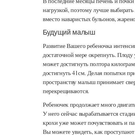
В последние месяцы печень и почк
нагрузкой, поэтому лучше выбирать 
вместо наваристых бульонов, жарено
Будущий малыш
Развитие Вашего ребеночка интенсив
достаточной мере окрепнуть. Плоду у
может достигнуть полтора килограмм
достигнуть 41см. Делая попытки пр
пространству малыш принимает свер
перекрещиваются.
Ребеночек продолжает много двигать
У него сейчас вырабатывается стади
крохи уже может почувствовать и пап
Вы можете увидеть, как проступают 