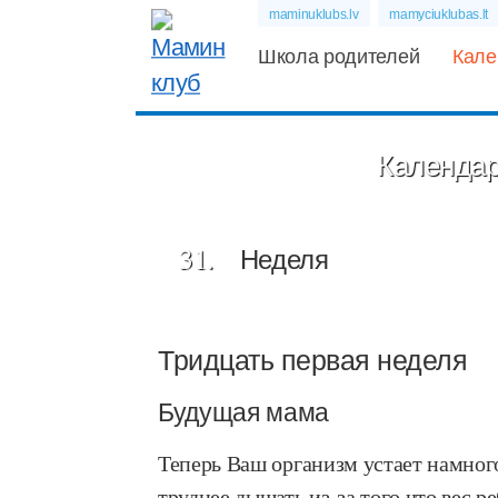
maminuklubs.lv
mamyciuklubas.lt
Школа родителей
Кале
Календар
31.
Неделя
Тридцать первая неделя
Будущая мама
Теперь Ваш организм устает намног
труднее дышать из-за того что вес 