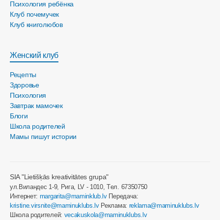
Психология ребёнка
Клуб почемучек
Клуб книголюбов
Женский клуб
Рецепты
Здоровье
Психология
Завтрак мамочек
Блоги
Школа родителей
Мамы пишут истории
SIA "Lietišķās kreativitātes grupa"
ул.Виландес 1-9, Рига, LV - 1010, Tел. 67350750
Интернет:
margarita@maminklub.lv
Передача:
kristine.virsnite@maminuklubs.lv
Реклама:
reklama@maminuklubs.lv
Школа родителей:
vecakuskola@maminuklubs.lv