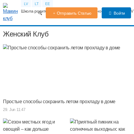
LV
LT
EE
Школа родителей
Календарь беременности
Форум
TV
Отправить Статью
Войти
Женский Клуб
Простые способы сохранить летом прохладу в доме
29. Jun 11:47