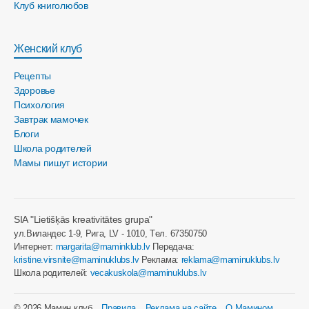
Клуб книголюбов
Женский клуб
Рецепты
Здоровье
Психология
Завтрак мамочек
Блоги
Школа родителей
Мамы пишут истории
SIA "Lietišķās kreativitātes grupa"
ул.Виландес 1-9, Рига, LV - 1010, Tел. 67350750
Интернет:
margarita@maminklub.lv
Передача:
kristine.virsnite@maminuklubs.lv
Реклама:
reklama@maminuklubs.lv
Школа родителей:
vecakuskola@maminuklubs.lv
© 2026 Мамин клуб
Правила
Реклама на сайте
О Мамином