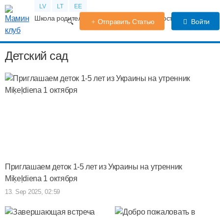
LV
LT
EE
Школа родителей
Календарь беременности
Форум
TV
Отправить Статью
Войти
Детский сад
Приглашаем деток 1-5 лет из Украины на утренник
Miķeļdiena 1 октября
13. Sep 2025, 02:59