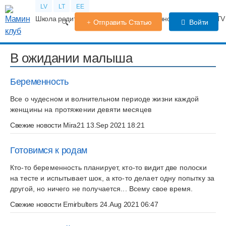
LV
LT
EE
Школа родителей
Календарь беременности
Форум
TV
Отправить Статью
Войти
В ожидании малыша
Беременность
Все о чудесном и волнительном периоде жизни каждой
женщины на протяжении девяти месяцев
Свежие новости
Mira21
13.Sep 2021 18:21
Готовимся к родам
Кто-то беременность планирует, кто-то видит две полоски
на тесте и испытывает шок, а кто-то делает одну попытку за
другой, но ничего не получается... Всему свое время.
Свежие новости
Emirbulters
24.Aug 2021 06:47