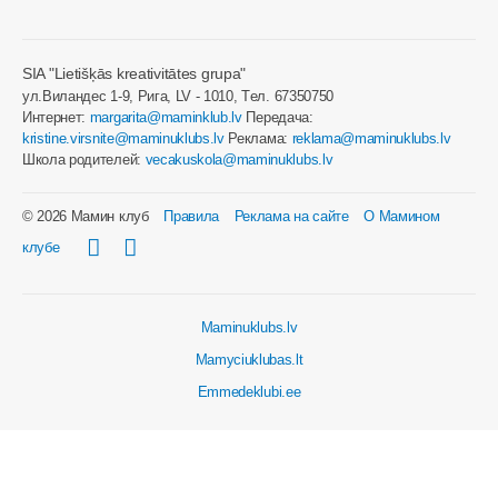
SIA "Lietišķās kreativitātes grupa"
ул.Виландес 1-9, Рига, LV - 1010, Tел. 67350750
Интернет:
margarita@maminklub.lv
Передача:
kristine.virsnite@maminuklubs.lv
Реклама:
reklama@maminuklubs.lv
Школа родителей:
vecakuskola@maminuklubs.lv
© 2026 Мамин клуб
Правила
Реклама на сайте
О Мамином
клубе
Maminuklubs.lv
Mamyciuklubas.lt
Emmedeklubi.ee