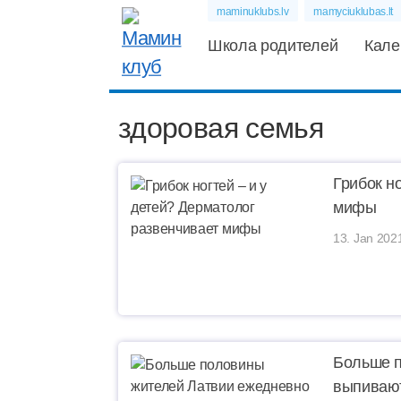
maminuklubs.lv
mamyciuklubas.lt
Школа родителей
Кале
здоровая семья
Грибок н
мифы
13. Jan 202
Больше п
выпивают