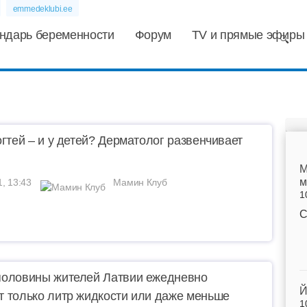
emmedeklubi.ee
ндарь беременности
Форум
TV и прямые эфиры
огтей – и у детей? Дерматолог развенчивает
M
м
1, 13:43
Мамин Клуб
1
С
оловины жителей Латвии ежедневно
Й
 только литр жидкости или даже меньше
1