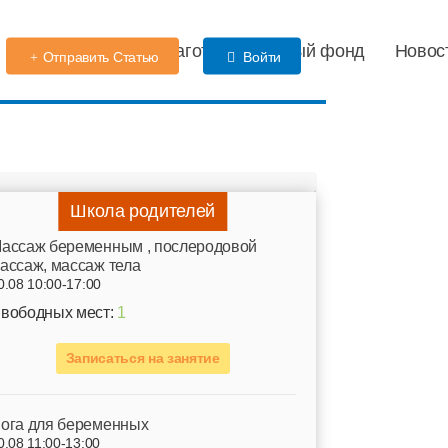
Детский сад
Благотворительный фонд
Новос
Отправить Статью
Войти
Школа родителей
ассаж беременным , послеродовой
ассаж, массаж тела
0.08 10:00-17:00
вободных мест:
1
Записаться на занятие
ога для беременных
0.08 11:00-13:00