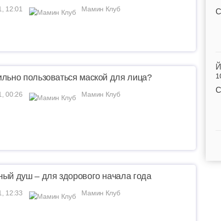
1, 12:01
Мамин Клуб
С
Й
1
ильно пользоваться маской для лица?
С
1, 00:26
Мамин Клуб
ный душ – для здорового начала года
1, 12:33
Мамин Клуб