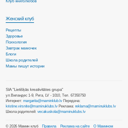
Клуб книголюбов
Женский клуб
Рецепты
Здоровье
Психология
Завтрак мамочек
Блоги
Школа родителей
Мамы пишут истории
SIA "Lietišķās kreativitātes grupa"
ул.Виландес 1-9, Рига, LV - 1010, Tел. 67350750
Интернет:
margarita@maminklub.lv
Передача:
kristine.virsnite@maminuklubs.lv
Реклама:
reklama@maminuklubs.lv
Школа родителей:
vecakuskola@maminuklubs.lv
© 2026 Мамин клуб
Правила
Реклама на сайте
О Мамином