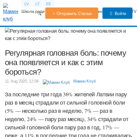
LV
LT
EE
Школа родителей
Календарь беременности
Форум
TV
Отправить Статью
Войти
Регулярная головная боль: почему
она появляется и как с этим
бороться?
11. Aug 2020, 12:04
Мамин Клуб
За последние три года 36% жителей Латвии пару
раз в месяц страдали от сильной головной боли
(5% — несколько раз в неделю, 7% — раз в
неделю, 24% — пару раз месяц), 34% страдали от
сильной головной боли пару раз в год, 17% —
реже, а 11% в последние три года не сталкивались