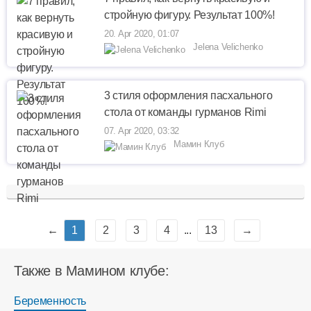
стройную фигуру. Результат 100%!
20. Apr 2020, 01:07
Jelena Velichenko
3 стиля оформления пасхального
стола от команды гурманов Rimi
07. Apr 2020, 03:32
Мамин Клуб
←
1
2
3
4
...
13
→
Также в Мамином клубе:
Беременность