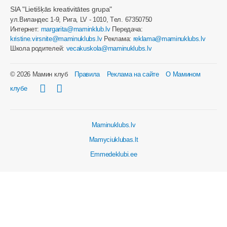
SIA "Lietišķās kreativitātes grupa"
ул.Виландес 1-9, Рига, LV - 1010, Tел. 67350750
Интернет:
margarita@maminklub.lv
Передача:
kristine.virsnite@maminuklubs.lv
Реклама:
reklama@maminuklubs.lv
Школа родителей:
vecakuskola@maminuklubs.lv
© 2026 Мамин клуб
Правила
Реклама на сайте
О Мамином
клубе
Maminuklubs.lv
Mamyciuklubas.lt
Emmedeklubi.ee