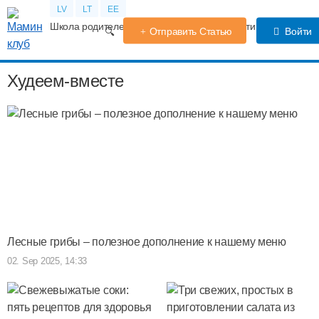
LV
LT
EE
Школа родителей
Календарь беременности
Форум
TV
Отправить Статью
Войти
Худеем-вместе
Лесные грибы – полезное дополнение к нашему меню
02. Sep 2025, 14:33