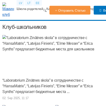
LV
LT
EE
Школа родителей
Календарь беременности
Форум
TV
Отправить Статью
В
Клуб-школьников
“Laboratorium Zinātnes skola” в сотрудничестве с
“HansaMatrix”, “Latvijas Finieris”, “Elme Messer” и “Erica
Synths” предлагает бюджетные места ...
02. Sep 2025, 11:17