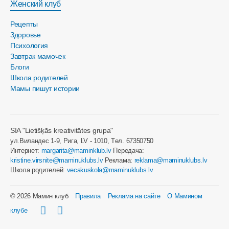
Женский клуб
Рецепты
Здоровье
Психология
Завтрак мамочек
Блоги
Школа родителей
Мамы пишут истории
SIA "Lietišķās kreativitātes grupa"
ул.Виландес 1-9, Рига, LV - 1010, Tел. 67350750
Интернет:
margarita@maminklub.lv
Передача:
kristine.virsnite@maminuklubs.lv
Реклама:
reklama@maminuklubs.lv
Школа родителей:
vecakuskola@maminuklubs.lv
© 2026 Мамин клуб
Правила
Реклама на сайте
О Мамином
клубе