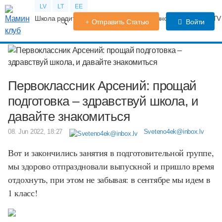
LV
LT
EE
Школа родителей
Календарь беременности
Форум
TV
Отправить Статью
Войти
Первоклассник Арсений: прощай
подготовка – здравствуй школа, и
давайте знакомиться
08. Jun 2022, 18:27
Sveteno4ek@inbox.lv
Вот и закончились занятия в подготовительной группе,
мы здорово отпраздновали выпускной и пришло время
отдохнуть, при этом не забывая: в сентябре мы идем в
1 класс!