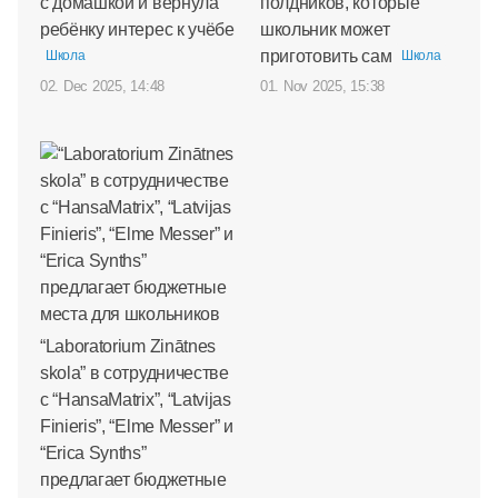
с домашкой и вернула
полдников, которые
ребёнку интерес к учёбе
школьник может
приготовить сам
Школа
Школа
02. Dec 2025, 14:48
01. Nov 2025, 15:38
“Laboratorium Zinātnes
skola” в сотрудничестве
с “HansaMatrix”, “Latvijas
Finieris”, “Elme Messer” и
“Erica Synths”
предлагает бюджетные