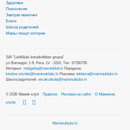
Здоровье
Психология
Завтрак мамочек
Блоги
Школа родителей
Мамы пишут истории
SIA "Lietišķās kreativitātes grupa"
ул.Виландес 1-9, Рига, LV - 1010, Tел. 67350750
Интернет:
margarita@maminklub.lv
Передача:
kristine.virsnite@maminuklubs.lv
Реклама:
reklama@maminuklubs.lv
Школа родителей:
vecakuskola@maminuklubs.lv
© 2026 Мамин клуб
Правила
Реклама на сайте
О Мамином
клубе
Maminuklubs.lv