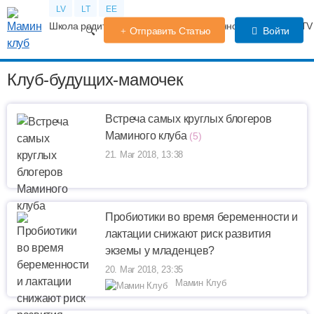
LV
LT
EE
Школа родителей
Календарь беременности
Форум
TV
Отправить Статью
Войти
Клуб-будущих-мамочек
Встреча самых круглых блогеров
Маминого клуба
(5)
21. Mar 2018, 13:38
Пробиотики во время беременности и
лактации снижают риск развития
экземы у младенцев?
20. Mar 2018, 23:35
Мамин Клуб