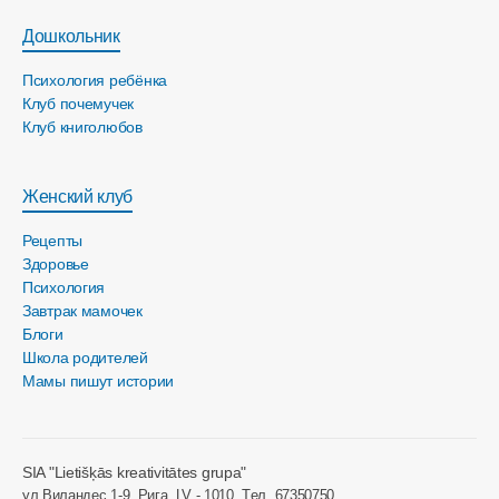
Дошкольник
Психология ребёнка
Клуб почемучек
Клуб книголюбов
Женский клуб
Рецепты
Здоровье
Психология
Завтрак мамочек
Блоги
Школа родителей
Мамы пишут истории
SIA "Lietišķās kreativitātes grupa"
ул.Виландес 1-9, Рига, LV - 1010, Tел. 67350750