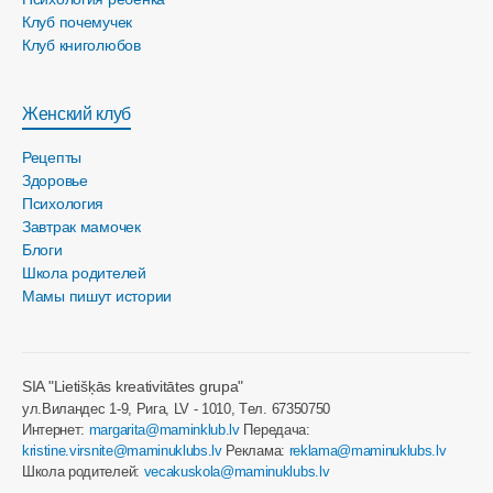
Клуб почемучек
Клуб книголюбов
Женский клуб
Рецепты
Здоровье
Психология
Завтрак мамочек
Блоги
Школа родителей
Мамы пишут истории
SIA "Lietišķās kreativitātes grupa"
ул.Виландес 1-9, Рига, LV - 1010, Tел. 67350750
Интернет:
margarita@maminklub.lv
Передача:
kristine.virsnite@maminuklubs.lv
Реклама:
reklama@maminuklubs.lv
Школа родителей:
vecakuskola@maminuklubs.lv