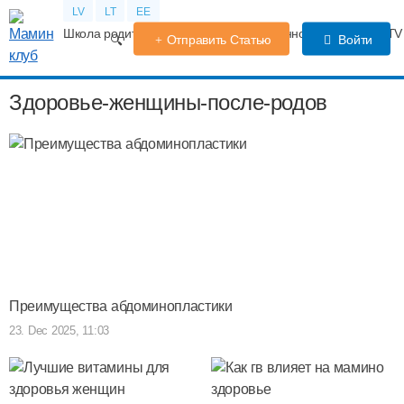
LV
LT
EE
Школа родителей
Календарь беременности
Форум
TV
Отправить Статью
Войти
Здоровье-женщины-после-родов
Преимущества абдоминопластики
23. Dec 2025, 11:03