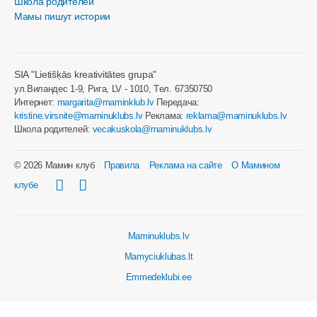
Школа родителей
Мамы пишут истории
SIA "Lietišķās kreativitātes grupa"
ул.Виландес 1-9, Рига, LV - 1010, Tел. 67350750
Интернет:
margarita@maminklub.lv
Передача:
kristine.virsnite@maminuklubs.lv
Реклама:
reklama@maminuklubs.lv
Школа родителей:
vecakuskola@maminuklubs.lv
© 2026 Мамин клуб
Правила
Реклама на сайте
О Мамином
клубе
Maminuklubs.lv
Mamyciuklubas.lt
Emmedeklubi.ee