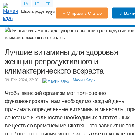
LV
LT
EE
Школа родителей
Календарь беременности
Форум
TV
Отправить Статью
Войт
Лучшие витамины для здоровья
женщин репродуктивного и
климактерического возраста
09. Feb 2024, 23:26
Мамин Клуб
Чтобы женский организм мог полноценно
функционировать, нам необходимо каждый день
принимать определенные витамины и минералы, пр
сочетание и количество необходимых питательных
веществ со временем меняются – это зависит не тол
от общего состояния здоровья, а также от конкретно