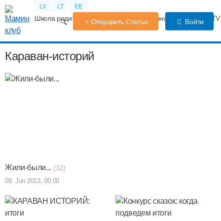
LV
LT
EE
Школа родителей
Календарь беременности
Форум
TV
Отправить Статью
Войти
Караван-историй
Жили-были...
(12)
09. Jun 2013, 00:00