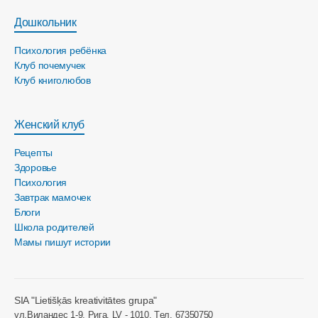
Дошкольник
Психология ребёнка
Клуб почемучек
Клуб книголюбов
Женский клуб
Рецепты
Здоровье
Психология
Завтрак мамочек
Блоги
Школа родителей
Мамы пишут истории
SIA "Lietišķās kreativitātes grupa"
ул.Виландес 1-9, Рига, LV - 1010, Tел. 67350750