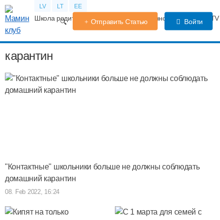
LV
LT
EE
Школа родителей
Календарь беременности
Форум
TV
Отправить Статью
Войти
карантин
"Контактные" школьники больше не должны соблюдать
домашний карантин
08. Feb 2022, 16:24