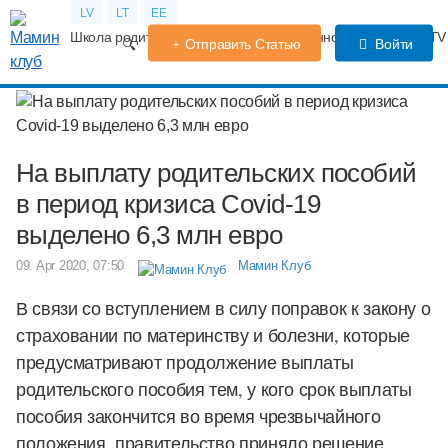
LV
LT
EE
Школа родителей
Календарь беременности
Форум
TV
Отправить Статью
Войти
На выплату родительских пособий
в период кризиса Covid-19
выделено 6,3 млн евро
09. Apr 2020, 07:50
Мамин Клуб
В связи со вступлением в силу поправок к закону о
страховании по материнству и болезни, которые
предусматривают продолжение выплаты
родительского пособия тем, у кого срок выплаты
пособия закончится во время чрезвычайного
положения, правительство приняло решение