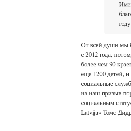
Име
благ
году
От всей души мы 
с 2012 года, пото
более чем 90 крае
еще 1200 детей, и
социальные служб
на наш призыв пор
социальным статус
Latvija» Томс Дид