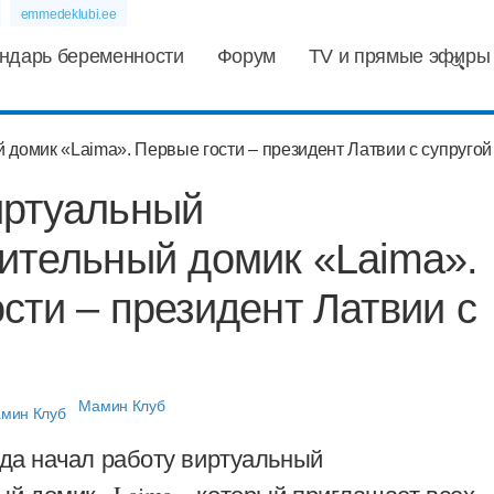
emmedeklubi.ee
ндарь беременности
Форум
TV и прямые эфиры
иртуальный
ительный домик «Laima».
сти – президент Латвии с
Мамин Клуб
ода начал работу виртуальный