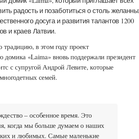
ый домик «Laima», который приглашает всех
ить радость и позаботиться о столь желанны
ественного досуга и развития талантов 1200
дов и краев Латвии.
 традицию, в этом году проект
го домика «Laima» вновь поддержали президент
итс с супругой Андрой Левите, которые
 многодетных семей.
дество – особенное время. Это
я, когда мы больше думаем о наших
зких и любимых. Самые маленькие