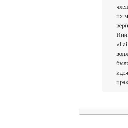
член
их м
вери
Ини
«Lai
вопл
было
идея
праз