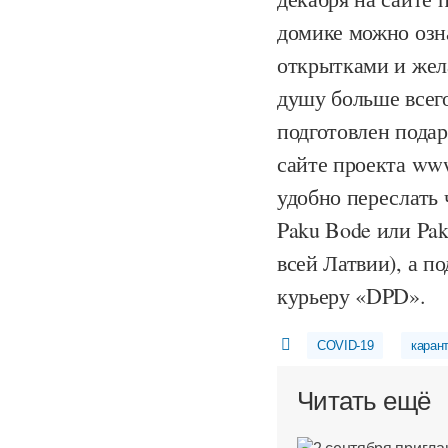
домике можно озн
открытками и жела
душу больше всего
подготовлен пода
сайте проекта www
удобно переслать
Paku Bode или Pak
всей Латвии), а п
курьеру «DPD».
COVID-19
каран
Читать ещё