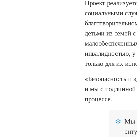
Проект реализуетс
социальными служ
благотворительно
детьми из семей 
малообеспеченных
инвалидностью, у 
только для их ис
«Безопасность и з
и мы с подлинной
процессе.
Мы 
ситу