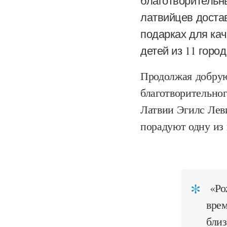
благотворительн
латвийцев достав
подарках для кач
детей из 11 горо
Продолжая добрую
благотворительно
Латвии Эгилс Лев
порадуют одну из
«Рож
врем
бли