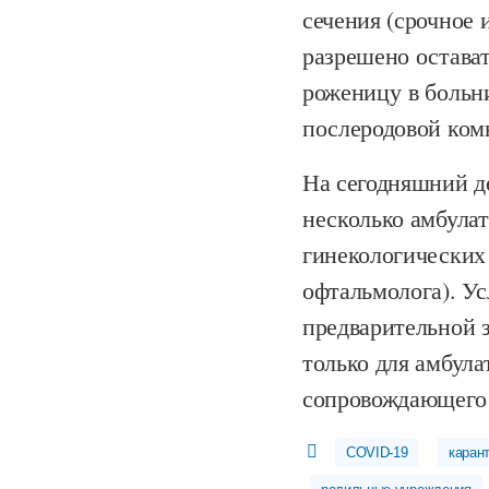
сечения (срочное 
разрешено остават
роженицу в больни
послеродовой ком
На сегодняшний де
несколько амбула
гинекологических
офтальмолога). Ус
предварительной з
только для амбул
сопровождающего 
COVID-19
каран