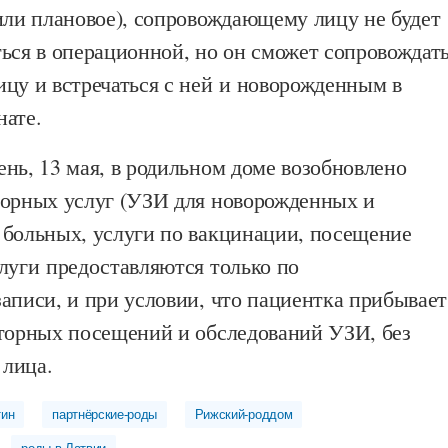
или плановое), сопровождающему лицу не будет
ься в операционной, но он сможет сопровождат
цу и встречаться с ней и новорожденным в
нате.
нь, 13 мая, в родильном доме возобновлено
торных услуг (УЗИ для новорожденных и
 больных, услуги по вакцинации, посещение
луги предоставляются только по
аписи, и при условии, что пациентка прибывает
аторных посещений и обследований УЗИ, без
лица.
тин
партнёрские-роды
Рижский-роддом