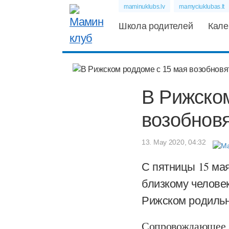
maminuklubs.lv
mamyciuklubas.lt
Школа родителей
Кале
В Рижско
возобновя
13. May 2020, 04:32
С пятницы 15 ма
близкому человек
Рижском родильн
Сопровождающее л