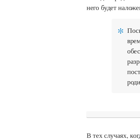
него будет наложе
Поск
вре
обес
разр
пост
роди
В тех случаях, ко