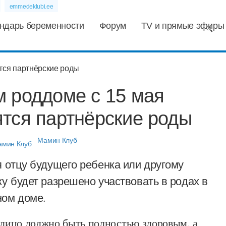
emmedeklubi.ee
ндарь беременности
Форум
TV и прямые эфиры
м роддоме с 15 мая
тся партнёрские роды
Мамин Клуб
я отцу будущего ребенка или другому
у будет разрешено участвовать в родах в
ом доме.
ицо должно быть полностью здоровым, а