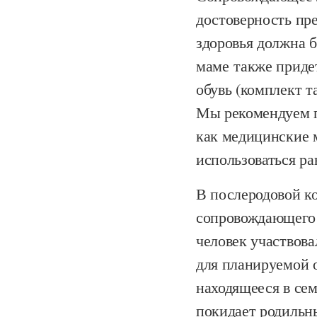
достоверность пр
здоровья должна 
маме также придет
обувь (комплект т
Мы рекомендуем по
как медицинские м
использоваться ра
В послеродовой ко
сопровождающего 
человек участвов
для планируемой 
находящееся в се
покидает родильны