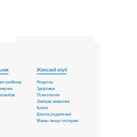
ьник
Женский клуб
ия ребёнка
Рецепты
емучек
Здоровье
голюбов
Психология
Завтрак мамочек
Блоги
Школа родителей
Мамы пишут истории