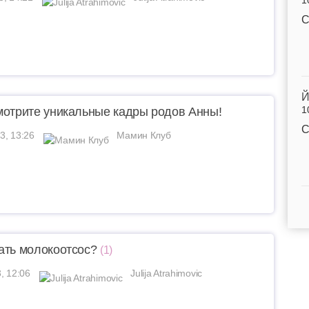
1
С
Й
1
мотрите уникальные кадры родов Анны!
С
3, 13:26
Мамин Клуб
ать молокоотсос?
(1)
, 12:06
Julija Atrahimovic