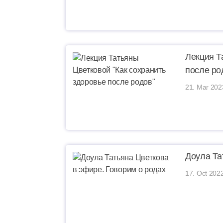
Лекция Т
после ро
21. Mar 202
Доула Та
17. Oct 2022