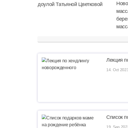
Ново
доулой Татьяной Цветковой
масс
бере
масс
Лекция п
14. Oct 202
Список п
19. Sep 202