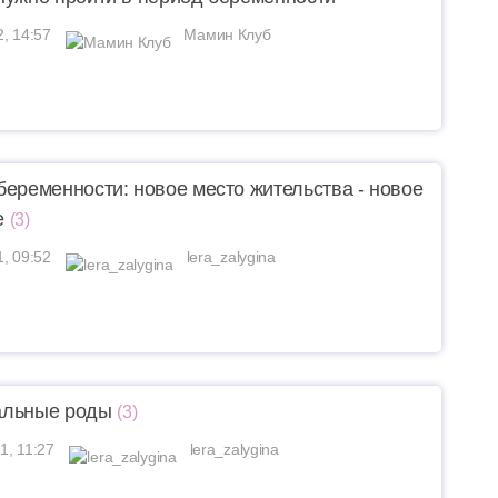
2, 14:57
Мамин Клуб
беременности: новое место жительства - новое
е
(3)
1, 09:52
lera_zalygina
альные роды
(3)
1, 11:27
lera_zalygina