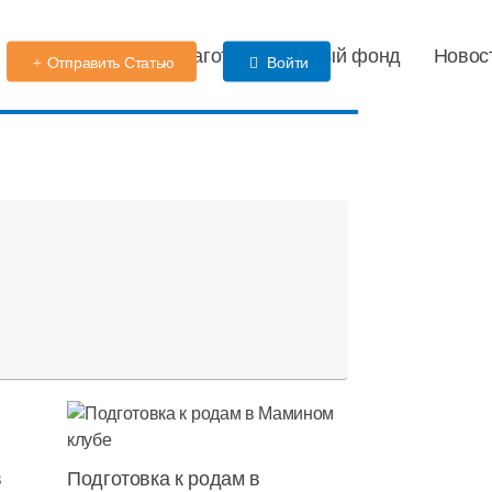
Детский сад
Благотворительный фонд
Новос
Отправить Статью
Войти
в
Подготовка к родам в