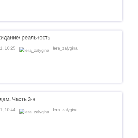
идание/ реальность
1, 10:25
lera_zalygina
дам. Часть 3-я
1, 10:44
lera_zalygina