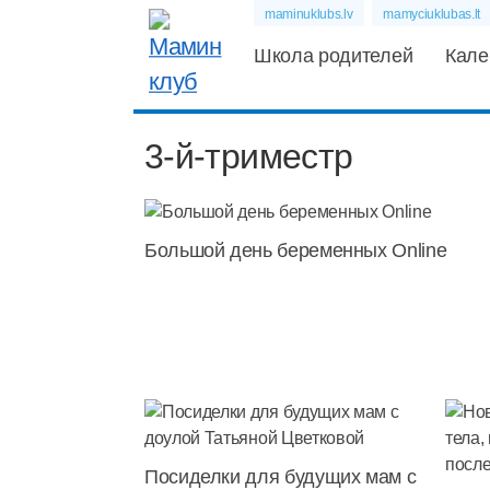
maminuklubs.lv
mamyciuklubas.lt
Школа родителей
Кале
3-й-триместр
Большой день беременных Online
Посиделки для будущих мам с