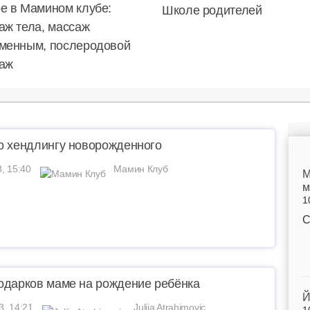
е в Мамином клубе:
Школе родителей
аж тела, массаж
менным, послеродовой
аж
о хендлингу новорожденного
3, 15:40
Мамин Клуб
M
м
1
С
одарков маме на рождение ребёнка
Й
3, 14:21
Julija Atrahimovic