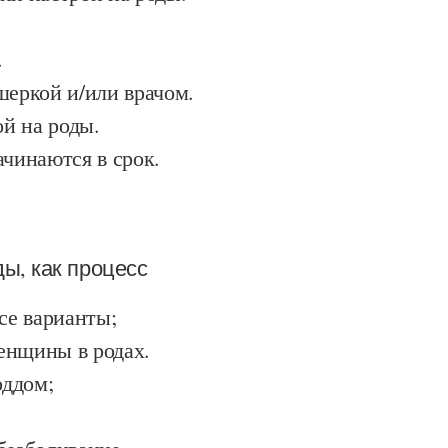
.
шеркой и/или врачом.
ой на роды.
ачинаются в срок.
ы, как процесс
все варианты;
енщины в родах.
роддом;