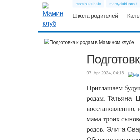
maminuklubs.lv
mamyciuklubas.lt
Школа родителей
Кале
Подготовк
07. Apr 2024, 04:18
Приглашаем будущ
родам.
Татьяна Ц
восстановлению, и
мама троих сынов
родов.
Элита Сва
Объединения неон