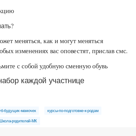
екцию
нать?
жет меняться, как и могут меняться
бых изменениях вас оповестят, прислав смс.
ьмите с собой удобную сменную обувь
набор каждой участнице
уб-будущих-мамочек
курсы-по-подготовке-к-родам
Школа-родителей-МК