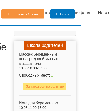
Детский сад
Благотворительный фонд
Новос
Отправить Статью
Войти
бе
Школа родителей
Mассаж беременным ,
послеродовой массаж,
массаж тела
10.08 10:00-17:00
Свободных мест:
1
Записаться на занятие
Йога для беременных
10.08 11:00-13:00