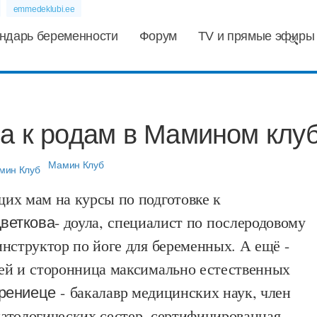
emmedeklubi.ee
ндарь беременности
Форум
TV и прямые эфиры
а к родам в Мамином клу
Мамин Клуб
их мам на курсы по подготовке к
веткова
- доула, специалист по послеродовому
нструктор по йоге для беременных. А ещё -
ей и сторонница максимально естественных
рениеце
- бакалавр медицинских наук, член
атологических сестер, сертифицированная