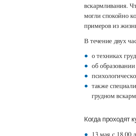
вскармливания. Ч
могли спокойно к
примеров из жизни
В течение двух ча
о техниках гру
об образовании
психологическ
также специали
грудном вскар
Когда проходят к
13 мая с 18.0