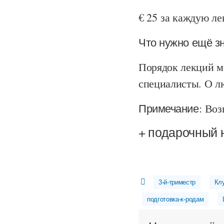
€ 25 за каждую л
Что нужно ещё з
Порядок лекций мо
специалисты. О лю
Примечание:
Воз
+ подарочный 
3-й-триместр
Кл
подготовка-к-родам