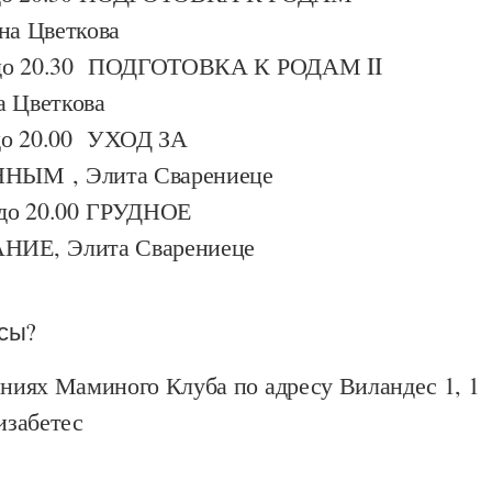
на Цветкова
0 до 20.30 ПОДГОТОВКА К РОДАМ II
а Цветкова
 до 20.00 УХОД ЗА
ЫМ , Элита Сварениеце
 до 20.00 ГРУДНОЕ
ИЕ, Элита Сварениеце
рсы?
иях Маминого Клуба по адресу Виландес 1, 1
изабетес