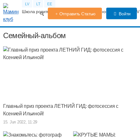
LV
LT
EE
Школа родителей
Календарь беременности
Форум
TV
Отправить Статью
Войти
Семейный-альбом
Главный приз проекта ЛЕТНИЙ ГИД: фотосессия с
Ксенией Ильиной!
15. Jun 2022, 11:29