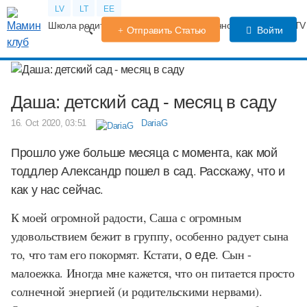
LV
LT
EE
Школа родителей
Календарь беременности
Форум
TV
Отправить Статью
Войти
Даша: детский сад - месяц в саду
16. Oct 2020, 03:51
DariaG
Прошло уже больше месяца с момента, как мой
тоддлер Александр пошел в сад. Расскажу, что и
как у нас сейчас.
К моей огромной радости, Саша с огромным
удовольствием бежит в группу, особенно радует сына
то, что там его покормят. Кстати,
о еде.
Сын -
малоежка. Иногда мне кажется, что он питается просто
солнечной энергией (и родительскими нервами).