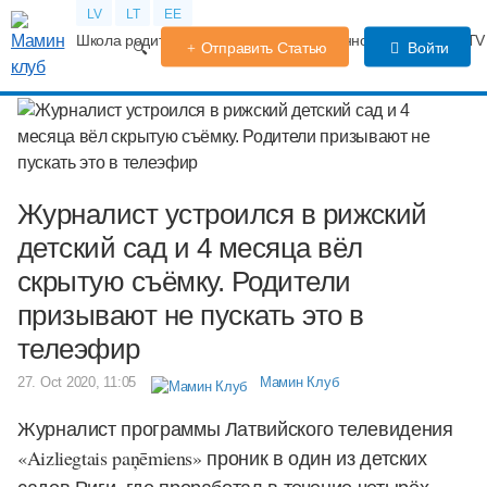
LV
LT
EE
Школа родителей
Календарь беременности
Форум
TV
Отправить Статью
Войти
Журналист устроился в рижский
детский сад и 4 месяца вёл
скрытую съёмку. Родители
призывают не пускать это в
телеэфир
27. Oct 2020, 11:05
Мамин Клуб
Журналист программы Латвийского телевидения
«Aizliegtais paņēmiens
» проник в один из детских