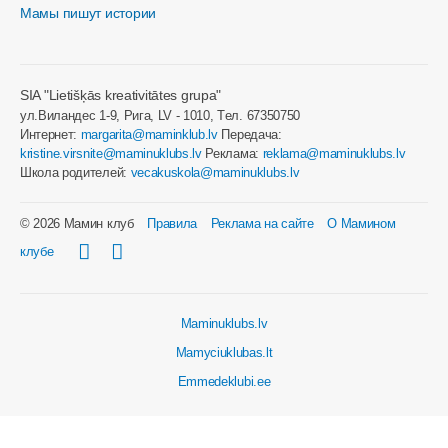
Мамы пишут истории
SIA "Lietišķās kreativitātes grupa"
ул.Виландес 1-9, Рига, LV - 1010, Tел. 67350750
Интернет:
margarita@maminklub.lv
Передача:
kristine.virsnite@maminuklubs.lv
Реклама:
reklama@maminuklubs.lv
Школа родителей:
vecakuskola@maminuklubs.lv
© 2026 Мамин клуб
Правила
Реклама на сайте
О Мамином
клубе
Maminuklubs.lv
Mamyciuklubas.lt
Emmedeklubi.ee