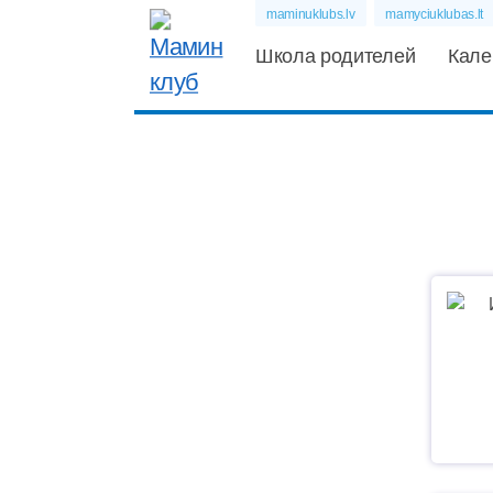
maminuklubs.lv
mamyciuklubas.lt
Школа родителей
Кале