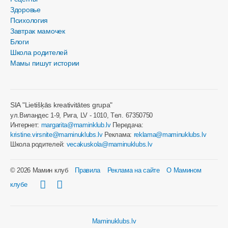
Здоровье
Психология
Завтрак мамочек
Блоги
Школа родителей
Мамы пишут истории
SIA "Lietišķās kreativitātes grupa"
ул.Виландес 1-9, Рига, LV - 1010, Tел. 67350750
Интернет:
margarita@maminklub.lv
Передача:
kristine.virsnite@maminuklubs.lv
Реклама:
reklama@maminuklubs.lv
Школа родителей:
vecakuskola@maminuklubs.lv
© 2026 Мамин клуб
Правила
Реклама на сайте
О Мамином
клубе
Maminuklubs.lv