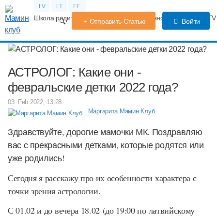
LV
LT
EE
Школа родителей
Календарь беременности
Форум
TV
Отправить Статью
Войти
АСТРОЛОГ: Какие они -
февральские детки 2022 года?
03. Feb 2022, 13:28
Маргарита Мамин Клуб
Здравствуйте, дорогие мамочки МК. Поздравляю
вас с прекрасными детками, которые родятся или
уже родились!
Сегодня я расскажу про их особенности характера с
точки зрения астрологии.
С 01.02 и до вечера 18.02 (до 19:00 по латвийскому