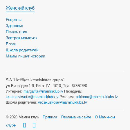
Женский клуб
Рецепты
Здоровье
Психология
Завтрак мамочек
Блоги
Школа родителей
Мамы пишут истории
SIA "Lietišķās kreativitātes grupa"
ул.Виландес 1-9, Рига, LV - 1010, Tел. 67350750
Интернет:
margarita@maminklub.lv
Передача:
kristine.virsnite@maminuklubs.lv
Реклама:
reklama@maminuklubs.lv
Школа родителей:
vecakuskola@maminuklubs.lv
© 2026 Мамин клуб
Правила
Реклама на сайте
О Мамином
клубе