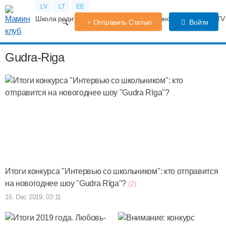
LV
LT
EE
Школа родителей
Календарь беременности
Форум
TV
Отправить Статью
Войти
Gudra-Riga
Итоги конкурса "Интервью со школьником": кто отправится
на новогоднее шоу "Gudra Rīga"?
(2)
16. Dec 2019, 03:11