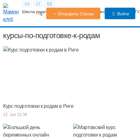
LV
LT
EE
Школа родителей
Календарь беременности
Форум
TV
Отправить Статью
Войти
курсы-по-подготовке-к-родам
Курс подготовки к родам в Риге
12. Jun 12:34