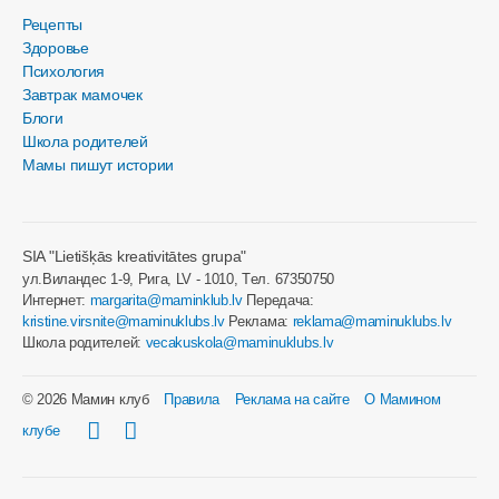
Рецепты
Здоровье
Психология
Завтрак мамочек
Блоги
Школа родителей
Мамы пишут истории
SIA "Lietišķās kreativitātes grupa"
ул.Виландес 1-9, Рига, LV - 1010, Tел. 67350750
Интернет:
margarita@maminklub.lv
Передача:
kristine.virsnite@maminuklubs.lv
Реклама:
reklama@maminuklubs.lv
Школа родителей:
vecakuskola@maminuklubs.lv
© 2026 Мамин клуб
Правила
Реклама на сайте
О Мамином
клубе