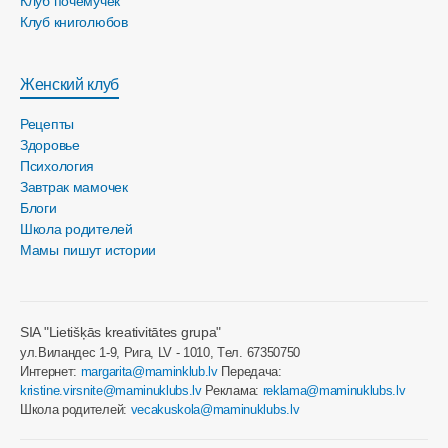
Клуб почемучек
Клуб книголюбов
Женский клуб
Рецепты
Здоровье
Психология
Завтрак мамочек
Блоги
Школа родителей
Мамы пишут истории
SIA "Lietišķās kreativitātes grupa"
ул.Виландес 1-9, Рига, LV - 1010, Tел. 67350750
Интернет:
margarita@maminklub.lv
Передача:
kristine.virsnite@maminuklubs.lv
Реклама:
reklama@maminuklubs.lv
Школа родителей:
vecakuskola@maminuklubs.lv