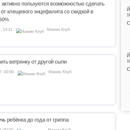
 активно пользуются возможностью сделать
Й
 от клещевого энцефалита со скидкой в
1
 50%
С
, 14:11
Мамин Клуб
Й
1
чить ветрянку от другой сыпи
С
7, 00:00
Мамин Клуб
ечь ребёнка до года от гриппа
7, 00:00
Мамин Клуб