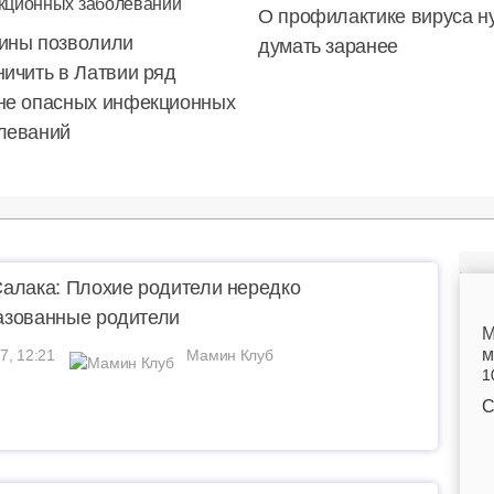
О профилактике вируса н
ины позволили
думать заранее
ничить в Латвии ряд
не опасных инфекционных
леваний
алака: Плохие родители нередко
азованные родители
M
м
7, 12:21
Мамин Клуб
1
С