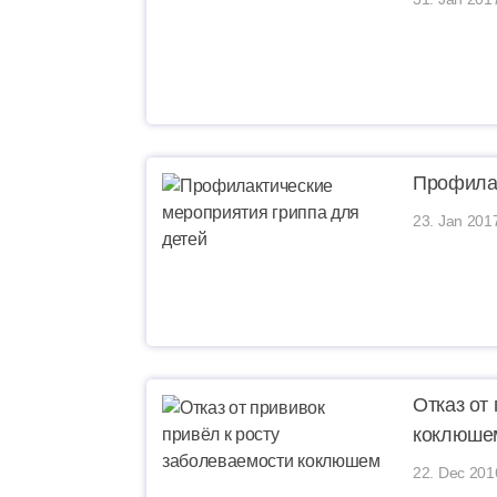
Профилак
23. Jan 201
Отказ от
коклюше
22. Dec 201