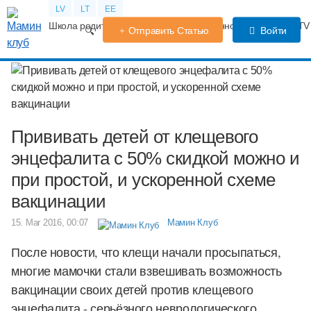
LV
LT
EE
Школа родителей
Календарь беременности
Форум
TV
Отправить Статью
Войти
Прививать детей от клещевого
энцефалита с 50% скидкой можно и
при простой, и ускоренной схеме
вакцинации
15. Mar 2016, 00:07
Мамин Клуб
После новости, что клещи начали просыпаться,
многие мамочки стали взвешивать возможность
вакцинации своих детей против клещевого
энцефалита - серьёзного неврологического