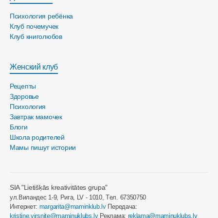
Психология ребёнка
Клуб почемучек
Клуб книголюбов
Женский клуб
Рецепты
Здоровье
Психология
Завтрак мамочек
Блоги
Школа родителей
Мамы пишут истории
SIA "Lietišķās kreativitātes grupa"
ул.Виландес 1-9, Рига, LV - 1010, Tел. 67350750
Интернет:
margarita@maminklub.lv
Передача:
kristine.virsnite@maminuklubs.lv
Реклама:
reklama@maminuklubs.lv