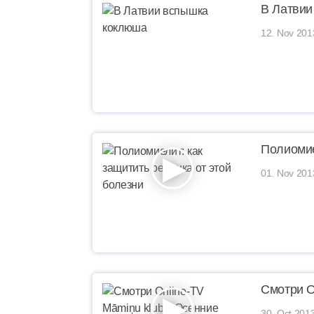
В Латвии
12. Nov 201
Полиомие
01. Nov 201
Смотри O
30. Oct 201