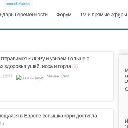
emmedeklubi.ee
ндарь беременности
Форум
TV и прямые эфиры
тправимся к ЛОРу и узнаем больше о
х здоровья ушей, носа и горла
(2)
M
м
, 10:37
Мамин Клуб
1
С
щаяся в Европе вспышка кори достигла
Й
5)
1