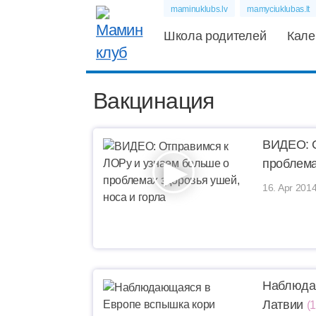
maminuklubs.lv
mamyciuklubas.lt
Школа родителей
Кале
Вакцинация
ВИДЕО: О
проблема
16. Apr 2014
Наблюдаю
Латвии
(1