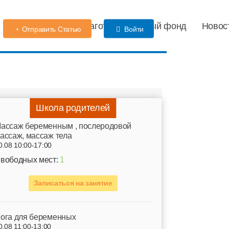
Детский сад
Благотворительный фонд
Новос
Отправить Статью
Войти
Школа родителей
ассаж беременным , послеродовой
ассаж, массаж тела
0.08 10:00-17:00
вободных мест:
1
Записаться на занятие
ога для беременных
0.08 11:00-13:00