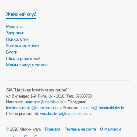
Женский клуб
Рецепты
Здоровье
Психология
Завтрак мамочек
Блоги
Школа родителей
Мамы пишут истории
SIA "Lietišķās kreativitātes grupa"
ул.Виландес 1-9, Рига, LV - 1010, Tел. 67350750
Интернет:
margarita@maminklub.lv
Передача:
kristine.virsnite@maminuklubs.lv
Реклама:
reklama@maminuklubs.lv
Школа родителей:
vecakuskola@maminuklubs.lv
© 2026 Мамин клуб
Правила
Реклама на сайте
О Мамином