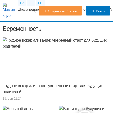
LV
LT
EE
Школа родителей
Календарь беременности
Форум
TV
Отправить Статью
Войти
Беременность
Грудное вскармливание: уверенный старт для будущих
родителей
19. Jun 11:24