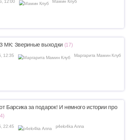
6, 12:00
Мамин Клуб
 МК: Звериные выходки
(17)
6, 12:35
Маргарита Мамин Клуб
от Барсика за подарок! И немного истории про
(4)
6, 22:45
p4elo4ka Алла