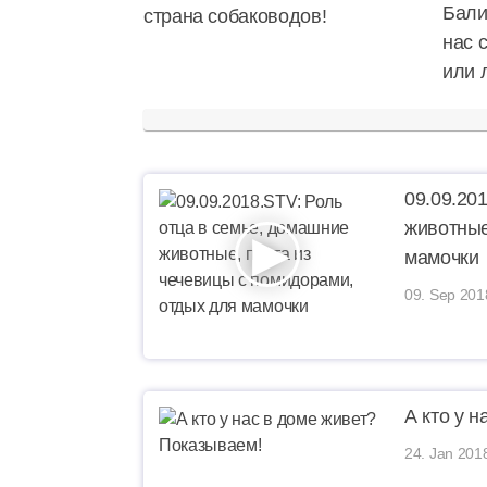
Бали
страна собаководов!
нас 
или 
09.09.20
животные
мамочки
09. Sep 201
А кто у 
24. Jan 201