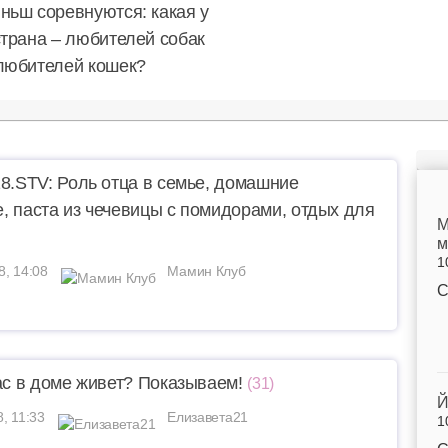
ньш соревнуются: какая у
страна – любителей собак
любителей кошек?
18.STV: Роль отца в семье, домашние
, паста из чечевицы с помидорами, отдых для
M
м
1
8, 14:08
Мамин Клуб
С
нас в доме живет? Показываем!
(31)
Й
8, 11:33
Елизавета21
1