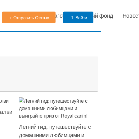
Детский сад
Благотворительный фонд
Новос
Отправить Статью
Войти
Балви
Летний гид: путешествуйте с
домашними любимцами и