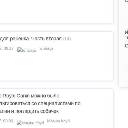
С
Й
1
для ребенка. Часть вторая
(14)
С
7, 09:17
tentorija
е Royal Canin можно было
льтироваться со специалистами по
апии и погладить собачек
7, 00:00
Мамин Клуб