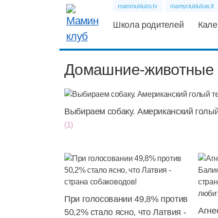
maminuklubs.lv
mamyciuklubas.lt
Школа родителей
Кале
Домашние-животные
Выбираем собаку. Американский голый
(1)
При голосовании 49,8% против
Агне
50,2% стало ясно, что Латвия -