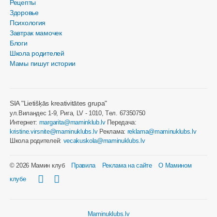
Рецепты
Здоровье
Психология
Завтрак мамочек
Блоги
Школа родителей
Мамы пишут истории
SIA "Lietišķās kreativitātes grupa"
ул.Виландес 1-9, Рига, LV - 1010, Tел. 67350750
Интернет:
margarita@maminklub.lv
Передача:
kristine.virsnite@maminuklubs.lv
Реклама:
reklama@maminuklubs.lv
Школа родителей:
vecakuskola@maminuklubs.lv
© 2026 Мамин клуб
Правила
Реклама на сайте
О Мамином
клубе
Maminuklubs.lv