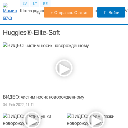
LV
LT
EE
Школа родителей
Календарь беременности
Форум
TV
Отправить Статью
Войти
Huggies®-Elite-Soft
ВИДЕО: чистим носик новорожденному
04. Feb 2022, 11:11