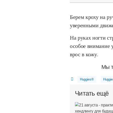
Берем кроху на ру
уверенными движе
На руках ногти ст
особое внимание 
врос в кожу.
Мы т
Huggies®
Huggie
Читать ещё