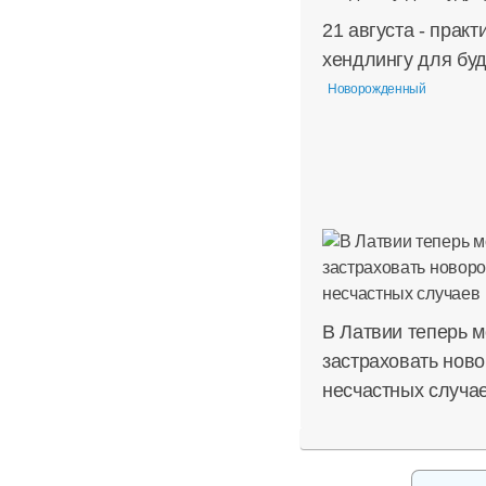
21 августа - практ
хендлингу для бу
Новорожденный
В Латвии теперь 
застраховать нов
несчастных случа