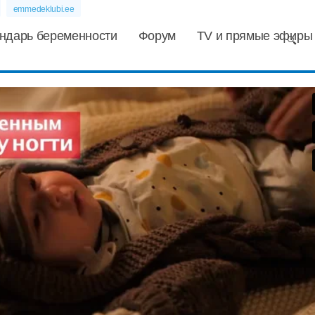
emmedeklubi.ee
ндарь беременности
Форум
TV и прямые эфиры