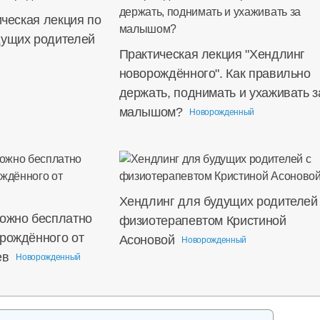
ическая лекция по
дущих родителей
Практическая лекция "Хендлинг
новорождённого". Как правильно
держать, поднимать и ухаживать з
малышом?
Новорожденный
Хендлинг для будущих родителей
можно бесплатно
физиотерапевтом Кристиной
орождённого от
Асоновой
Новорожденный
ев
Новорожденный