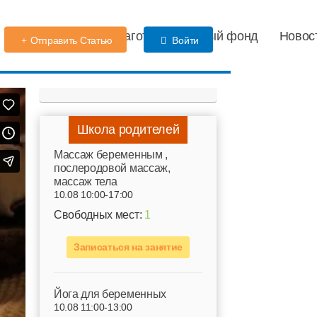
Детский сад
Благотворительный фонд
Новос
Отправить Статью
Войти
Школа родителей
Mассаж беременным ,
послеродовой массаж,
массаж тела
10.08 10:00-17:00
Свободных мест:
1
Записаться на занятие
Йога для беременных
10.08 11:00-13:00