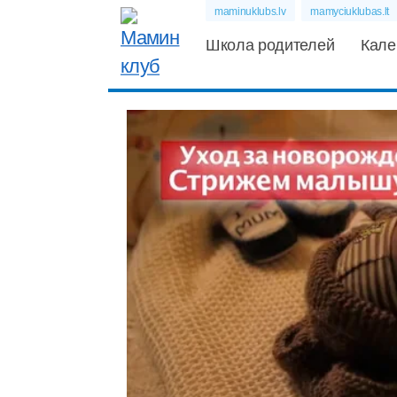
maminuklubs.lv
mamyciuklubas.lt
Школа родителей
Кале