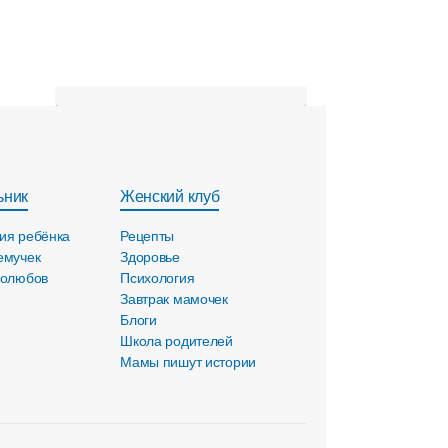
ьник
Женский клуб
ия ребёнка
Рецепты
емучек
Здоровье
голюбов
Психология
Завтрак мамочек
Блоги
Школа родителей
Мамы пишут истории