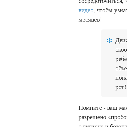
сосредоточиться,
видео
, чтобы узна
месяцев!
Движ
ско
реб
объе
попа
рот!
Помните - ваш ма
разрешено «пробов
о гигиене и безоп