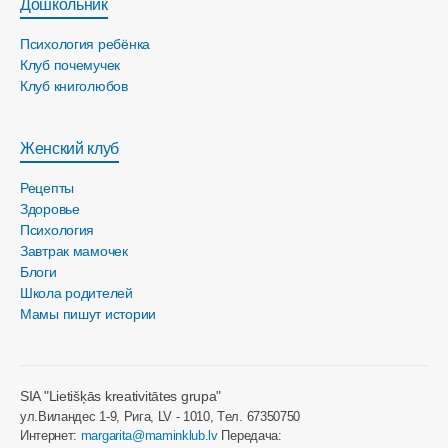
Дошкольник
Психология ребёнка
Клуб почемучек
Клуб книголюбов
Женский клуб
Рецепты
Здоровье
Психология
Завтрак мамочек
Блоги
Школа родителей
Мамы пишут истории
SIA "Lietišķās kreativitātes grupa"
ул.Виландес 1-9, Рига, LV - 1010, Tел. 67350750
Интернет:
margarita@maminklub.lv
Передача: