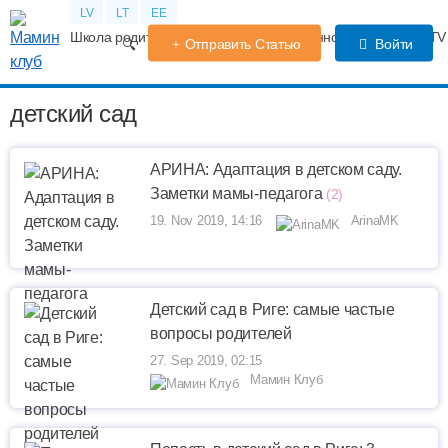
LV
LT
EE
Школа родителей
Календарь беременности
Форум
TV
Отправить Статью
Войти
детский сад
АРИНА: Адаптация в детском саду.
Заметки мамы-педагога
(2)
19. Nov 2019, 14:16
ArinaMK
Детский сад в Риге: самые частые
вопросы родителей
27. Sep 2019, 02:15
Мамин Клуб