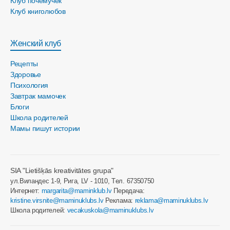
Клуб почемучек
Клуб книголюбов
Женский клуб
Рецепты
Здоровье
Психология
Завтрак мамочек
Блоги
Школа родителей
Мамы пишут истории
SIA "Lietišķās kreativitātes grupa"
ул.Виландес 1-9, Рига, LV - 1010, Tел. 67350750
Интернет:
margarita@maminklub.lv
Передача:
kristine.virsnite@maminuklubs.lv
Реклама:
reklama@maminuklubs.lv
Школа родителей:
vecakuskola@maminuklubs.lv