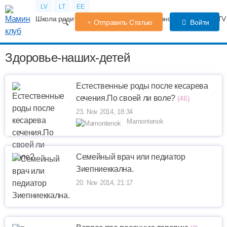
LV
LT
EE
Школа родителей
Календарь беременности
Форум
TV
Отправить Статью
Войти
Здоровье-наших-детей
Естественные роды после кесарева
сечения.По своей ли воле?
(46)
23. Nov 2014, 18:34
Mamontenok
Семейный врач или педиатор
Зиепниеккална.
20. Nov 2014, 21:17