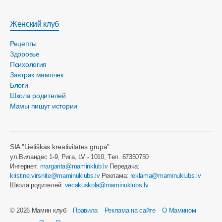
Женский клуб
Рецепты
Здоровье
Психология
Завтрак мамочек
Блоги
Школа родителей
Мамы пишут истории
SIA "Lietišķās kreativitātes grupa"
ул.Виландес 1-9, Рига, LV - 1010, Tел. 67350750
Интернет:
margarita@maminklub.lv
Передача:
kristine.virsnite@maminuklubs.lv
Реклама:
reklama@maminuklubs.lv
Школа родителей:
vecakuskola@maminuklubs.lv
© 2026 Мамин клуб
Правила
Реклама на сайте
О Мамином