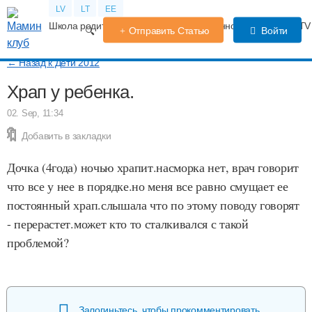
LV
LT
EE
Школа родителей
Календарь беременности
Форум
TV
Отправить Статью
Войти
← Назад к Дети 2012
Храп у ребенка.
02. Sep, 11:34
Добавить в закладки
Дочка (4года) ночью храпит.насморка нет, врач говорит
что все у нее в порядке.но меня все равно смущает ее
постоянный храп.слышала что по этому поводу говорят
- перерастет.может кто то сталкивался с такой
проблемой?
Залогиньтесь, чтобы прокомментировать