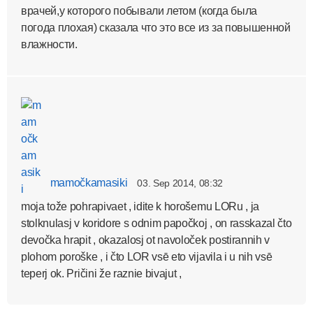
врачей,у которого побывали летом (когда была
погода плохая) сказала что это все из за повышенной
влажности.
mamočkamasiki
03. Sep 2014, 08:32
moja tože pohrapivaet , idite k horošemu LORu , ja
stolknulasj v koridore s odnim papočkoj , on rasskazal čto
devočka hrapit , okazalosj ot navoloček postirannih v
plohom poroške , i čto LOR vsē eto vijavila i u nih vsē
teperj ok. Pričini že raznie bivajut ,