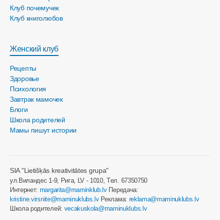
Клуб почемучек
Клуб книголюбов
Женский клуб
Рецепты
Здоровье
Психология
Завтрак мамочек
Блоги
Школа родителей
Мамы пишут истории
SIA "Lietišķās kreativitātes grupa"
ул.Виландес 1-9, Рига, LV - 1010, Tел. 67350750
Интернет:
margarita@maminklub.lv
Передача:
kristine.virsnite@maminuklubs.lv
Реклама:
reklama@maminuklubs.lv
Школа родителей:
vecakuskola@maminuklubs.lv