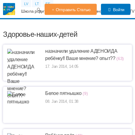
LV
LT
EE
Отправить Статью
Войти
Школа родителей
Календарь беременности
Форум
TV
Здоровье-наших-детей
назначили удаление АДЕНОИДА
ребёнку!! Ваше мнение? опыт??
(63)
17. Jan 2014, 14:05
Белое пятнышко
(9)
08. Jan 2014, 01:38