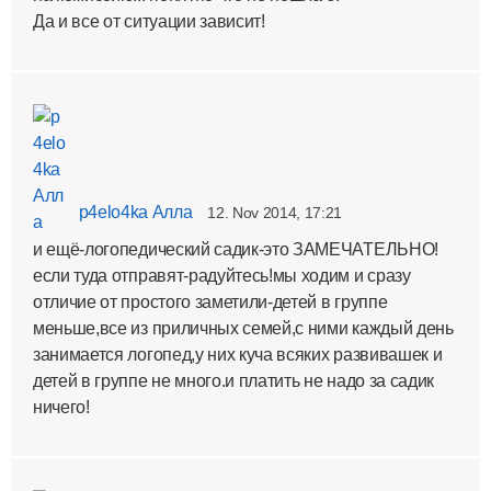
Да и все от ситуации зависит!
p4elo4ka Алла
12. Nov 2014, 17:21
и ещё-логопедический садик-это ЗАМЕЧАТЕЛЬНО!
если туда отправят-радуйтесь!мы ходим и сразу
отличие от простого заметили-детей в группе
меньше,все из приличных семей,с ними каждый день
занимается логопед,у них куча всяких развивашек и
детей в группе не много.и платить не надо за садик
ничего!