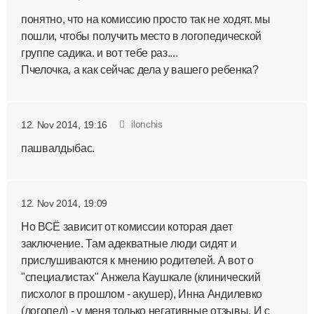
понятно, что на комиссию просто так не ходят. мы
пошли, чтобы получить место в логопедической
группе садика. и вот тебе раз....
Пчелочка, а как сейчас дела у вашего ребенка?
ilonchis
12. Nov 2014, 19:16
пашвалдыбас.
12. Nov 2014, 19:09
Но ВСЁ зависит от комиссии которая дает
заключение. Там адекватные люди сидят и
прислушиваются к мнению родителей. А вот о
"специалистах" Анжела Каушкале (клинический
писхолог в прошлом - акушер), Инна Андилевко
(логопед) - у меня только негативные отзывы. И с