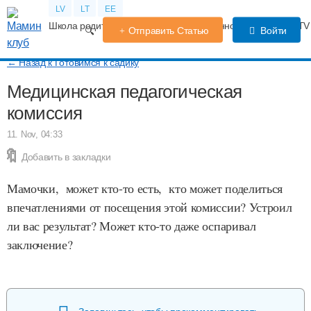
LV
LT
EE
Школа родителей
Календарь беременности
Форум
TV
Отправить Статью
Войти
← Назад к Готовимся к садику
Медицинская педагогическая
комиссия
11. Nov, 04:33
Добавить в закладки
Мамочки, может кто-то есть, кто может поделиться
впечатлениями от посещения этой комиссии? Устроил
ли вас результат? Может кто-то даже оспаривал
заключение?