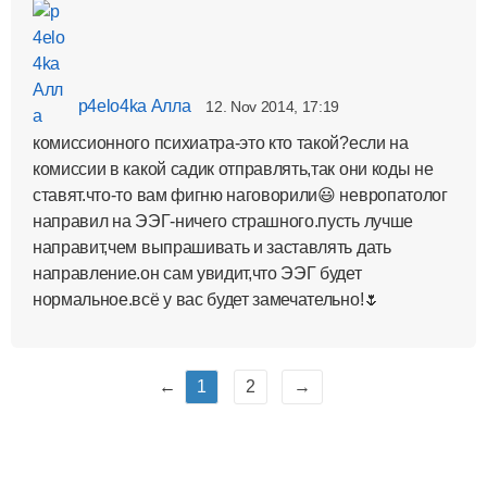
p4elo4ka Алла
12. Nov 2014, 17:19
комиссионного психиатра-это кто такой?если на
комиссии в какой садик отправлять,так они коды не
ставят.что-то вам фигню наговорили😃 невропатолог
направил на ЭЭГ-ничего страшного.пусть лучше
направит,чем выпрашивать и заставлять дать
направление.он сам увидит,что ЭЭГ будет
нормальное.всё у вас будет замечательно!🌷
←
1
2
→