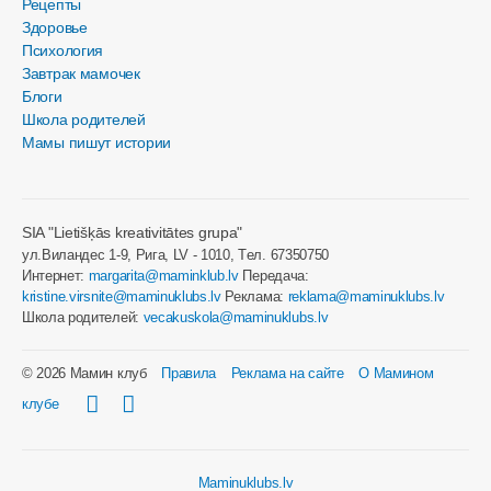
Рецепты
Здоровье
Психология
Завтрак мамочек
Блоги
Школа родителей
Мамы пишут истории
SIA "Lietišķās kreativitātes grupa"
ул.Виландес 1-9, Рига, LV - 1010, Tел. 67350750
Интернет:
margarita@maminklub.lv
Передача:
kristine.virsnite@maminuklubs.lv
Реклама:
reklama@maminuklubs.lv
Школа родителей:
vecakuskola@maminuklubs.lv
© 2026 Мамин клуб
Правила
Реклама на сайте
О Мамином
клубе
Maminuklubs.lv