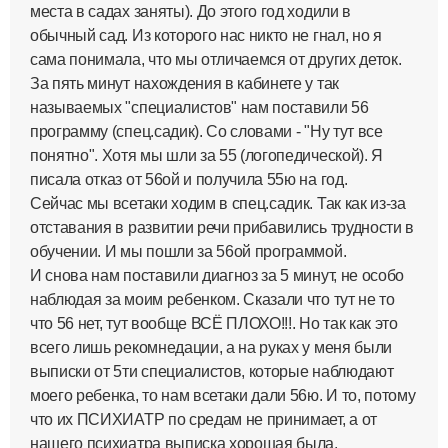
места в садах заняты). До этого год ходили в
обычный сад. Из которого нас никто не гнал, но я
сама понимала, что мы отличаемся от других деток.
За пять минут нахождения в кабинете у так
называемых "специалистов" нам поставили 56
программу (спец.садик). Со словами - "Ну тут все
понятно". Хотя мы шли за 55 (логопедической). Я
писала отказ от 56ой и получила 55ю на год.
Сейчас мы всетаки ходим в спец.садик. Так как из-за
отставания в развитии речи прибавились трудности в
обучении. И мы пошли за 56ой программой.
И снова нам поставили диагноз за 5 минут, не особо
наблюдая за моим ребенком. Сказали что тут не то
что 56 нет, тут вообще ВСЁ ПЛОХО!!!. Но так как это
всего лишь рекомнедации, а на руках у меня были
выписки от 5ти специалистов, которые наблюдают
моего ребенка, то нам всетаки дали 56ю. И то, потому
что их ПСИХИАТР по средам не принимает, а от
нашего психиатра выписка хорошая была.