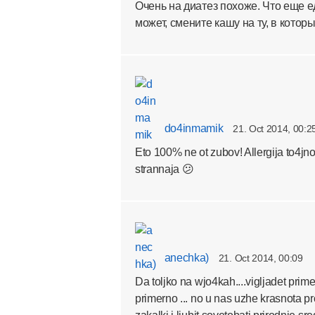
Очень на диатез похоже. Что еще е
может, смените кашу на ту, в котор
do4inmamik
21. Oct 2014, 00:2
Eto 100% ne ot zubov! Allergija to4jn
strannaja 😕
anechka)
21. Oct 2014, 00:09
Da toljko na wjo4kah....vigljadet prime
primerno ... no u nas uzhe krasnota pr