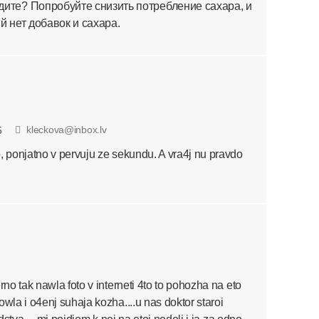
дите? Попробуйте снизить потребление сахара, и
ый нет добавок и сахара.
kleckova@inbox.lv
5
o, ponjatno v pervuju ze sekundu. A vra4j nu pravdo
rno tak nawla foto v interneti 4to to pohozha na eto
owla i o4enj suhaja kozha....u nas doktor staroi