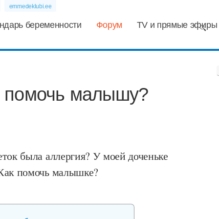
emmedeklubi.ee
ндарь беременности
Форум
TV и прямые эфиры
ак помочь малышу?
еток была аллергия? У моей доченьке
.Как помочь малышке?