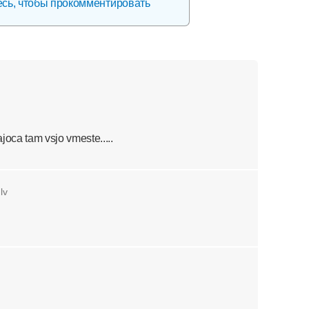
есь, чтобы прокомментировать
joca tam vsjo vmeste.....
lv