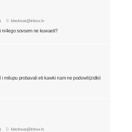
kleckova@inbox.lv
6
i ni4ego sovsem ne kuwaeti?
 i milupu probavali eti kawki nam ne podowli(zidkii
kleckova@inbox.lv
4