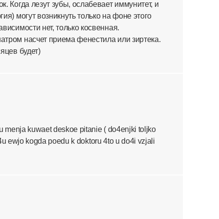
к. Когда лезут зубы, ослабевает иммунитет, и
гия) могут возникнуть только на фоне этого
ависимости нет, только косвенная.
атром насчет приема фенестила или зиртека.
яцев будет)
 menja kuwaet deskoe pitanie ( do4enjki toljko
o4u ewjo kogda poedu k doktoru 4to u do4i vzjali