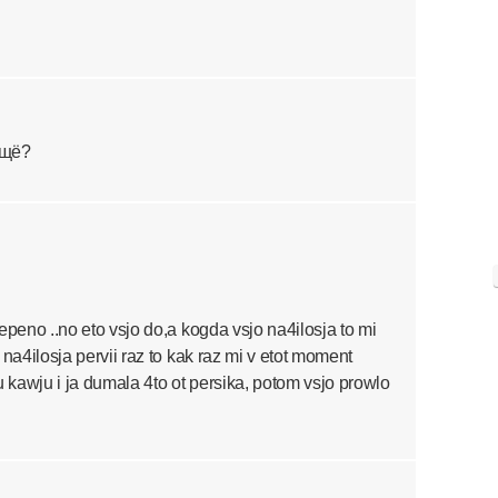
ещё?
epeno ..no eto vsjo do,a kogda vsjo na4ilosja to mi
 na4ilosja pervii raz to kak raz mi v etot moment
kawju i ja dumala 4to ot persika, potom vsjo prowlo