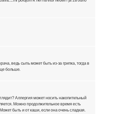
edstva.....mi poidjom k nei na etoi nedeli i ja za odno
рача, ведь сыпь может быть из-за грипка, тогда в
еще больше.
ыглядит? Аллергия может носить накопиткльный
является. Можно продолжительное время есть
Может быть и от каши, если она очень сладкая.