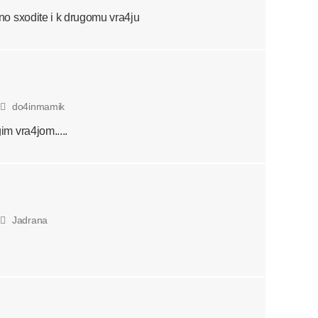
o sxodite i k drugomu vra4ju
do4inmamik
m vra4jom.....
Jadrana