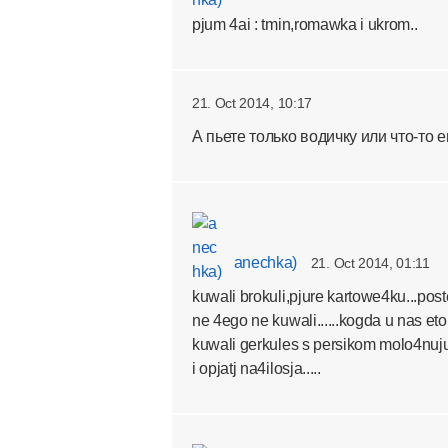
pjum 4ai : tmin,romawka i ukrom..
21. Oct 2014, 10:17
А пьете только водичку или что-то 
anechka)
21. Oct 2014, 01:11
kuwali brokuli,pjure kartowe4ku...post
ne 4ego ne kuwali......kogda u nas eto
kuwali gerkules s persikom molo4nuju 
i opjatj na4ilosja.....