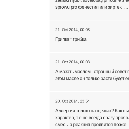
zakalki i ljubit sovetobatj prirodnie sr
sprowu pro фенестил или зиртек......
21. Oct 2014, 00:03
Грипка= грибка
21. Oct 2014, 00:03
А мазать маслом - странный совет в
этом масле он только расти будет 
20. Oct 2014, 23:54
Аллергия только на щечках? Как в
характер, т е не всегда сразу про
смесь, а реакция проявится позже. 