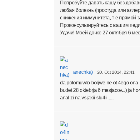
Попробуйте давать кашу без добаво
любая болезнь (простуда или аллер
снижения иммунитета, т е прямой з
Проконсультируйтесь с вашим педи
Удачи! Моей дочке 27 октября 6 мес
anechka)
20. Oct 2014, 22:41
da,potomuwto boljwe ne ot 4ego ona u
budet 28 oktebrja 6 mesjacov...) ja h
analizi na vsjakii slu4ii......