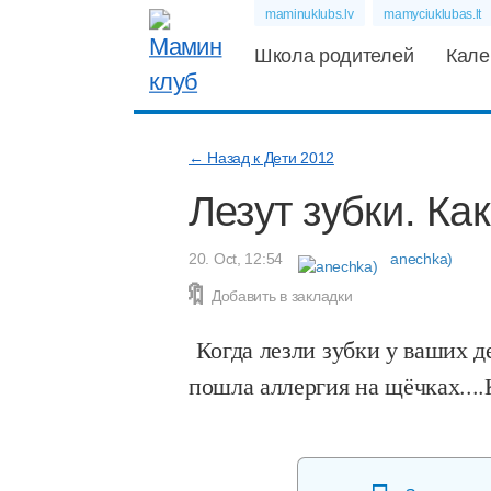
maminuklubs.lv
mamyciuklubas.lt
Школа родителей
Кале
← Назад к Дети 2012
Лезут зубки. К
20. Oct, 12:54
anechka)
Добавить в закладки
Когда лезли зубки у ваших д
пошла аллергия на щёчках...