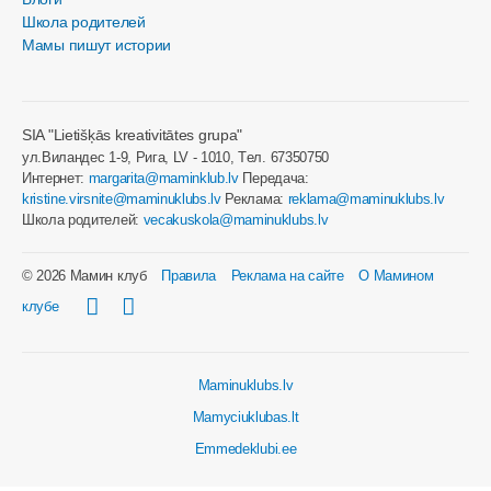
Школа родителей
Мамы пишут истории
SIA "Lietišķās kreativitātes grupa"
ул.Виландес 1-9, Рига, LV - 1010, Tел. 67350750
Интернет:
margarita@maminklub.lv
Передача:
kristine.virsnite@maminuklubs.lv
Реклама:
reklama@maminuklubs.lv
Школа родителей:
vecakuskola@maminuklubs.lv
© 2026 Мамин клуб
Правила
Реклама на сайте
О Мамином
клубе
Maminuklubs.lv
Mamyciuklubas.lt
Emmedeklubi.ee