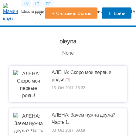
LV
LT
EE
Школа родителей
Календарь беременности
Форум
TV
Отправить Статью
Войти
oleyna
None
АЛЁНА: Скоро мои первые
роды!
(3)
16. Oct 2017, 15:32
АЛЕНА: Зачем нужна доула?
Часть 1.
03. Oct 2017, 09:59