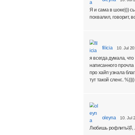
Я и сама в шоке))) сы
похвалил, говорит, 
filicia
10. Jul 2
я всегда думала, чт
написанного прочла 
про хайп узнала благ
тут такой сленг.. %))))
oleyna
10. Jul 
Любишь рофлить🤣, 