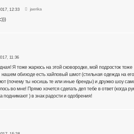
jaerika
2017, 12:33
)))
2017, 11:36
дная! Я тоже жарюсь на этой сковородке, мой подросток тоже
 нашем обиходе есть хайповый шмот (стильная одежда на ег
шмот (почему ты носишь те или иные бренды) и дружко шоу сам
ось во мне! Прямо хочется сделать деп тебе в ответ (когда ру
а поднимают ) в знак радости и одобрения!
2017, 15:28