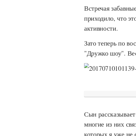
Встречая забавные
приходило, что эт
активности.
Зато теперь по в
"Дружко шоу". Вес
Сын рассказывает
многие из них св
которых я уже не 