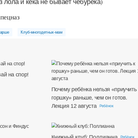
ез лола и кека не бывает чебурека)
спецназ
тарше
Клуб-многодетных-мам
ай на спор!
Почему ребёнка нельзя «приучить 
горшку» раньше, чем он готов.
Лекция 12 августа
Ребёнок
Книжный клуб: Поллианна
Ребёнок