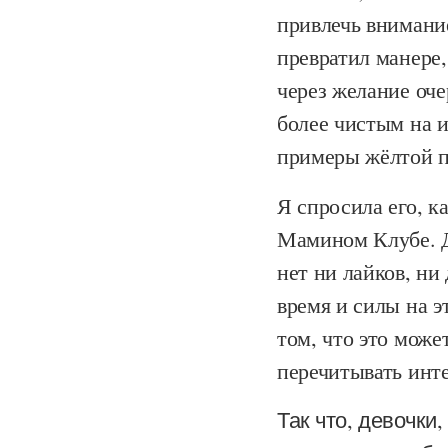
привлечь внимание
превратил манере,
через желание оч
более чистым на 
примеры жёлтой п
Я спросила его, к
Мамином Клубе. До
нет ни лайков, ни
время и силы на эт
том, что это може
перечитывать инте
Так что, девочки