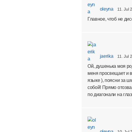
oleyna
11. Jul 
Главное, чтоб не дисс
jaerika
11. Jul 
Ой, душенька моя ро
меня просвещает и в
языке ), поясни за 
собой! Прямо отозвал
по диагонали на глаз
oleyna
10. Jul 