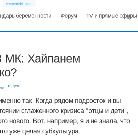
emmedeklubi.ee
ндарь беременности
Форум
TV и прямые эфиры
 МК: Хайпанем
ко?
oleyna
именно так! Когда рядом подросток и вы
тоянии сглаженного кризиса "отцы и дети",
о нового. Вот, например, я и не знала, что
то уже целая субкультура.