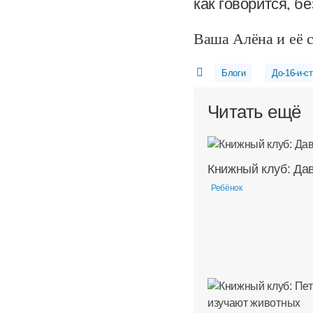
как говорится, б
Ваша Алёна и её 
Блоги
До-16-и-с
Читать ещё
Книжный клуб: Дав
Ребёнок