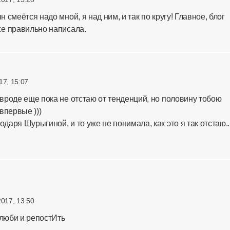
н смеётся надо мной, я над ним, и так по кругу! Главное, блог
все правильно написала.
017, 15:07
о вроде еще пока не отстаю от тенденций, но половину тобою
впервые )))
одаря Шурыгиной, и то уже не понимала, как это я так отстаю..
2017, 13:50
люби и репостИть