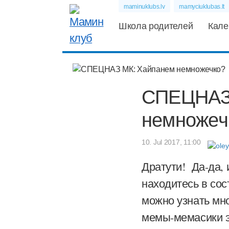
maminuklubs.lv
mamyciuklubas.lt
Школа родителей
Кале
СПЕЦНАЗ
немножеч
10. Jul 2017, 11:00
Дратути! Да-да, 
находитесь в сос
можно узнать мног
мемы-мемасики э