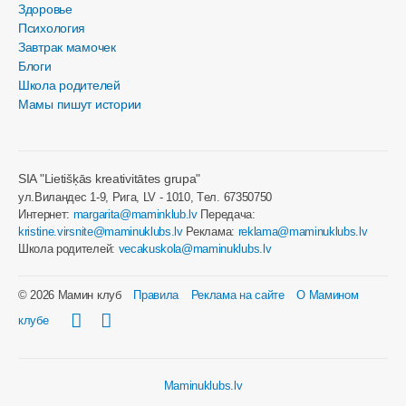
Здоровье
Психология
Завтрак мамочек
Блоги
Школа родителей
Мамы пишут истории
SIA "Lietišķās kreativitātes grupa"
ул.Виландес 1-9, Рига, LV - 1010, Tел. 67350750
Интернет:
margarita@maminklub.lv
Передача:
kristine.virsnite@maminuklubs.lv
Реклама:
reklama@maminuklubs.lv
Школа родителей:
vecakuskola@maminuklubs.lv
© 2026 Мамин клуб
Правила
Реклама на сайте
О Мамином
клубе
Maminuklubs.lv