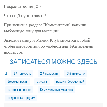
Покраска ресниц € 5
Что ещё нужно знать?
При записи в разделе "Комментарии" напиши
выбранную зону для ваксации.
Заполни заявку и Мамин Клуб свяжется с тобой,
чтобы договориться об удобном для Тебя времени
процедуры.
ЗАПИСАТЬСЯ МОЖНО ЗДЕСЬ
1-й-триместр
2-й-триместр
3-й-триместр
Беременность
ваксинг
ваксинг-беременной
ваксинг-в-центре
Клуб-будущих-мамочек
подготовка-к-родам