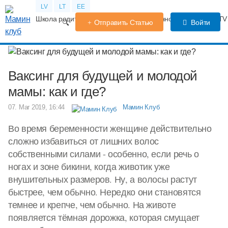
LV
LT
EE
Школа родителей
Календарь беременности
Форум
TV
Отправить Статью
Войти
Ваксинг для будущей и молодой
мамы: как и где?
07. Mar 2019, 16:44
Мамин Клуб
Во время беременности женщине действительно
сложно избавиться от лишних волос
собственными силами - особенно, если речь о
ногах и зоне бикини, когда животик уже
внушительных размеров. Ну, а волосы растут
быстрее, чем обычно. Нередко они становятся
темнее и крепче, чем обычно. На животе
появляется тёмная дорожка, которая смущает