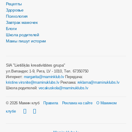
Рецепты
Здоровье
Психология
Завтрак мамочек
Блоги
Школа родителей
Мамы пишут истории
SIA "Lietišķās kreativitātes grupa"
ул.Виландес 1-9, Рига, LV - 1010, Tел. 67350750
Интернет:
margarita@maminklub.lv
Передача:
kristine.virsnite@maminuklubs.lv
Реклама:
reklama@maminuklubs.lv
Школа родителей:
vecakuskola@maminuklubs.lv
© 2026 Мамин клуб
Правила
Реклама на сайте
О Мамином
клубе