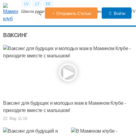
LV
LT
EE
Школа родителей
Календарь беременности
Форум
TV
Отправить Статью
Войти
ваксинг
Ваксинг для будущих и молодых мам в Мамином Клубе -
приходите вместе с малышом!
22. May 11:19