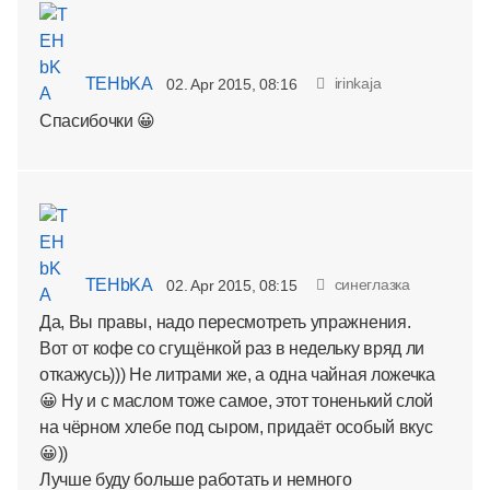
TEHbKA
irinkaja
02. Apr 2015, 08:16
Спасибочки 😀
TEHbKA
синеглазка
02. Apr 2015, 08:15
Да, Вы правы, надо пересмотреть упражнения.
Вот от кофе со сгущёнкой раз в недельку вряд ли
откажусь))) Не литрами же, а одна чайная ложечка
😀 Ну и с маслом тоже самое, этот тоненький слой
на чёрном хлебе под сыром, придаёт особый вкус
😀))
Лучше буду больше работать и немного