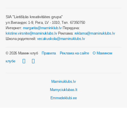
SIA "Lietišķās kreativitātes grupa"
ул.Виландес 1-9, Рига, LV - 1010, Tел. 67350750
Интернет:
margarita@maminklub.lv
Передача:
kristine.virsnite@maminuklubs.lv
Реклама:
reklama@maminuklubs.lv
Школа родителей:
vecakuskola@maminuklubs.lv
© 2026 Мамин клуб
Правила
Реклама на сайте
О Мамином
клубе
Maminuklubs.lv
Mamyciuklubas.lt
Emmedeklubi.ee