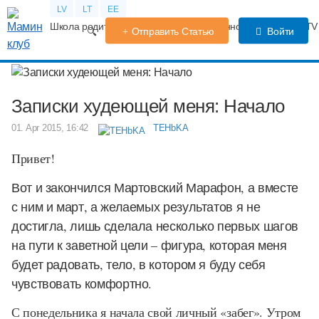
LV
LT
EE
Школа родителей
Календарь беременности
Форум
TV
Отправить Статью
Войти
Записки худеющей меня: Начало
01. Apr 2015, 16:42
TEHbKA
Привет!
Вот и закончился Мартовский Марафон, а вместе
с ним и март, а желаемых результатов я не
достигла, лишь сделала несколько первых шагов
на пути к заветной цели – фигура, которая меня
будет радовать, тело, в котором я буду себя
чувствовать комфортно.
С понедельника я начала свой личный «забег». Утром