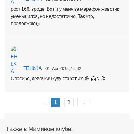
рост 166, вроде. Вот и у меня за марафон животик
уменьшился, но недостаточно. Так что,
продолжаю)))
TEHbKA
01. Apr 2015, 18:32
Спасибо, девочки! Буду стараться 😀 🤗🌷😀
←
1
2
→
Также в Мамином клубе: