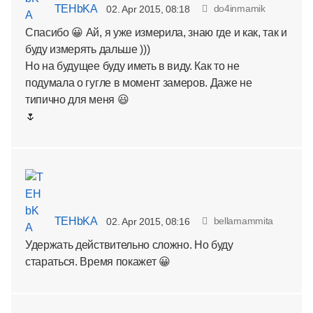
TEHbKA
do4inmamik
02. Apr 2015, 08:18
Спасибо 😀 Ай, я уже измерила, знаю где и как, так и
буду измерять дальше )))
Но на будущее буду иметь в виду. Как то не
подумала о гугле в момент замеров. Даже не
типично для меня 😃
🌷
TEHbKA
bellamammita
02. Apr 2015, 08:16
Удержать действительно сложно. Но буду
стараться. Время покажет 😀