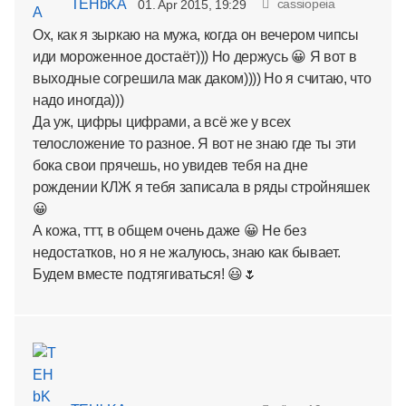
TEHbKA
cassiopeia
01. Apr 2015, 19:29
Ох, как я зыркаю на мужа, когда он вечером чипсы
иди мороженное достаёт))) Но держусь 😀 Я вот в
выходные согрешила мак даком)))) Но я считаю, что
надо иногда)))
Да уж, цифры цифрами, а всё же у всех
телосложение то разное. Я вот не знаю где ты эти
бока свои прячешь, но увидев тебя на дне
рождении КЛЖ я тебя записала в ряды стройняшек
😀
А кожа, ттт, в общем очень даже 😀 Не без
недостатков, но я не жалуюсь, знаю как бывает.
Будем вместе подтягиваться! 😃🌷