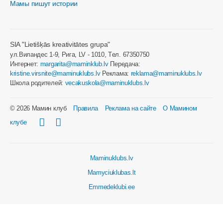
Мамы пишут истории
SIA "Lietišķās kreativitātes grupa"
ул.Виландес 1-9, Рига, LV - 1010, Tел. 67350750
Интернет:
margarita@maminklub.lv
Передача:
kristine.virsnite@maminuklubs.lv
Реклама:
reklama@maminuklubs.lv
Школа родителей:
vecakuskola@maminuklubs.lv
© 2026 Мамин клуб
Правила
Реклама на сайте
О Мамином
клубе
Maminuklubs.lv
Mamyciuklubas.lt
Emmedeklubi.ee