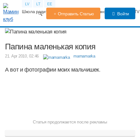
LV
LT
EE
Школа родителей
Календарь беременности
Форум
TV
Отправить Статью
Войти
Папина маленькая копия
21. Apr 2010, 02:46
mamamarka
А вот и фотографии моих мальчишек.
Статья продолжается после рекламы