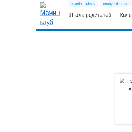
maminuklubs.lv
mamyciuklubas.lt
Школа родителей
Кале