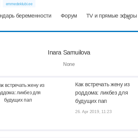
emmedeklubi.ee
ндарь беременности
Форум
TV и прямые эфиры
Inara Samuilova
None
Как встречать жену из
роддома: ликбез для
будущих пап
26. Apr 2019, 11:23