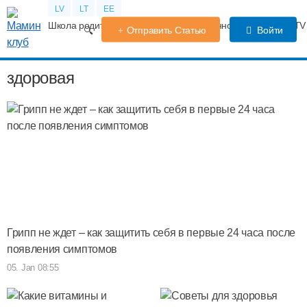
LV
LT
EE
Школа родителей
Календарь беременности
Форум
TV
Отправить Статью
Войти
здоровая
Грипп не ждет – как защитить себя в первые 24 часа после
появления симптомов
05. Jan 08:55