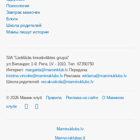
Психология
Завтрак мамочек
Блоги
Школа родителей
Мамы пишут истории
SIA "Lietišķās kreativitātes grupa"
ул.Виландес 1-9, Рига, LV - 1010, Tел. 67350750
Интернет:
margarita@maminklub.lv
Передача:
kristine.virsnite@maminuklubs.lv
Реклама:
reklama@maminuklubs.lv
Школа родителей:
vecakuskola@maminuklubs.lv
© 2026 Мамин клуб
Правила
Реклама на сайте
О Мамином
клубе
Maminuklubs.lv
Mamyciuklubas.lt